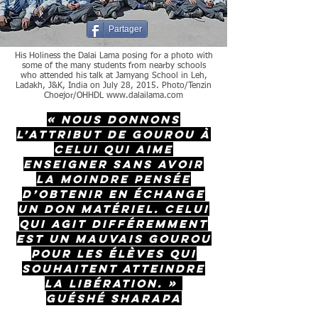
Partager
His Holiness the Dalai Lama posing for a photo with
some of the many students from nearby schools
who attended his talk at Jamyang School in Leh,
Ladakh, J&K, India on July 28, 2015. Photo/Tenzin
Choejor/OHHDL
www.dalailama.com
« Nous donnons
l’attribut de gourou à
celui qui aime
enseigner sans avoir
la moindre pensée
d’obtenir en échange
un don matériel. Celui
qui agit différemment
est un mauvais gourou
pour les élèves qui
souhaitent atteindre
la libération. »
Guéshé Sharapa