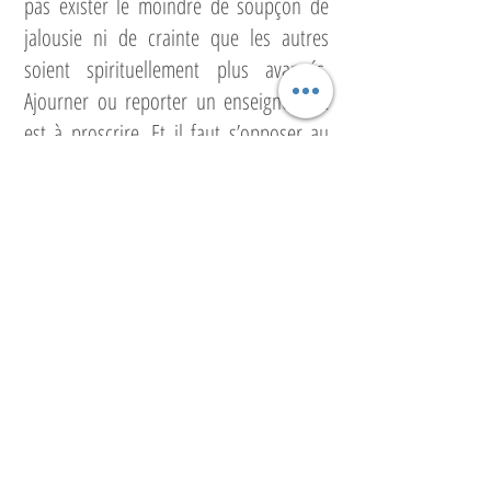
pas exister le moindre de soupçon de
jalousie ni de crainte que les autres
soient spirituellement plus avancés.
Ajourner ou reporter un enseignement
est à proscrire. Et il faut s’opposer au
découragement dû à la répétition sans
relâche des principes, maîtriser son
savoir, être attentif et critique vis-à-vis
de vous-mêmes, comme discerner les
fautes commises par autrui. Dans cet
état d’esprit, l’enseignement suit le vrai
sens de l’altruisme et aura une influence
bénéfique. Cette attitude vous conduit à
l’éveil et, ainsi, accroîtra encore vos
capacités à aider les autres : une
démarche qui mène à la réalisation