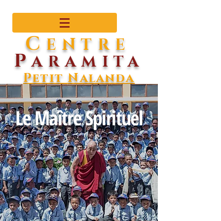
C
ENTRE
P
ARAMITA
Petit Nalanda
Le Maître Spirituel