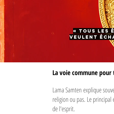
« Tous les 
veulent écha
La voie commune pour
Lama Samten explique souvent
religion ou pas. Le principal 
de l'esprit.