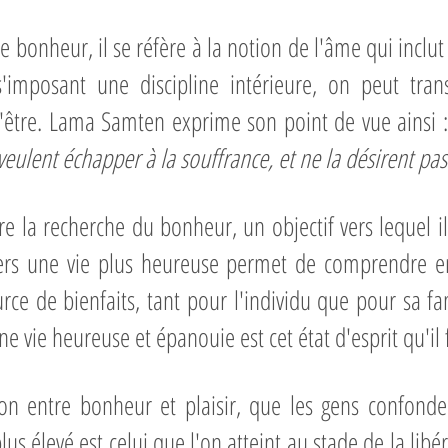
onheur, il se réfère à la notion de l'âme qui inclut 
 s'imposant une discipline intérieure, on peut tran
'être. Lama Samten exprime son point de vue ainsi 
eulent échapper à la souffrance, et ne la désirent pas
re la recherche du bonheur, un objectif vers lequel il
rs une vie plus heureuse permet de comprendre en
ce de bienfaits, tant pour l'individu que pour sa fam
une vie heureuse et épanouie est cet état d'esprit qu'il
nction entre bonheur et plaisir, que les gens confo
us élevé est celui que l'on atteint au stade de la libé