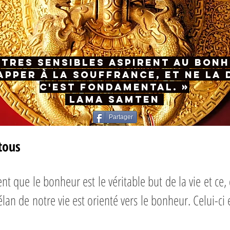
êtres sensibles aspirent au bon
pper à la souffrance, et ne la 
C'est fondamental. »
Lama Samten
Partager
 tous
 que le bonheur est le véritable but de la vie et ce,
élan de notre vie est orienté vers le bonheur. Celui-ci e