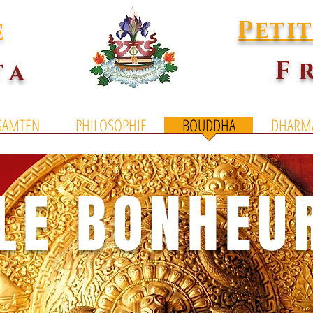
Peti
E
F
TA
SAMTEN
PHILOSOPHIE
BOUDDHA
DHARM
LE BONHEU