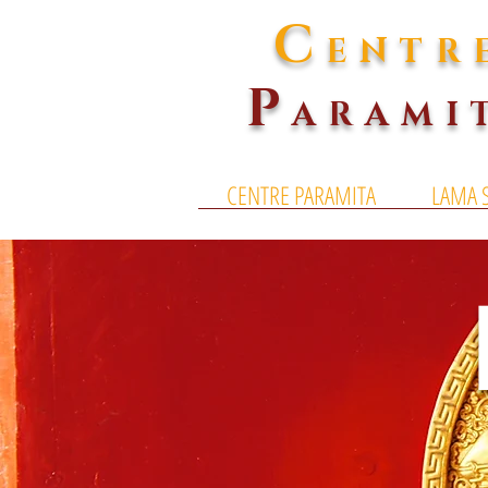
C
ENTR
P
ARAMI
CENTRE PARAMITA
LAMA 