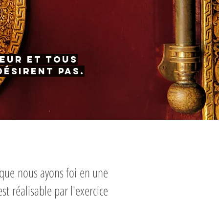
heur et tous
désirent pas.
 que nous ayons foi en une
st réalisable par l'exercice