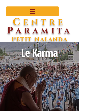
C
ENTRE
P
ARAMITA
Petit Nalanda
Le Karma