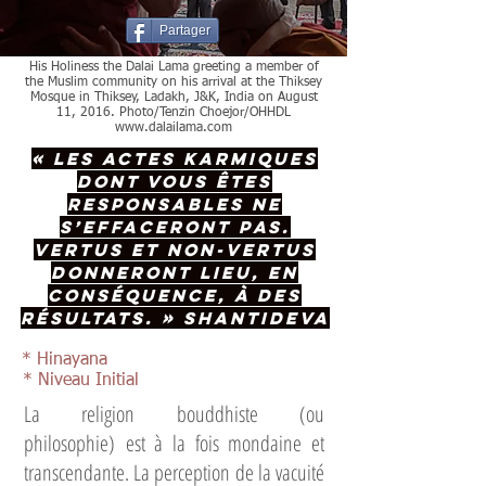
Partager
His Holiness the Dalai Lama greeting a member of
the Muslim community on his arrival at the Thiksey
Mosque in Thiksey, Ladakh, J&K, India on August
11, 2016. Photo/Tenzin Choejor/OHHDL
www.dalailama.com
« Les actes karmiques
dont vous êtes
responsables ne
s’effaceront pas.
Vertus et non-vertus
donneront lieu, en
conséquence, à des
résultats. »
Shantideva
* Hinayana
* Niveau Initial
La religion bouddhiste (ou
philosophie) est à la fois mondaine et
transcendante. La perception de la vacuité